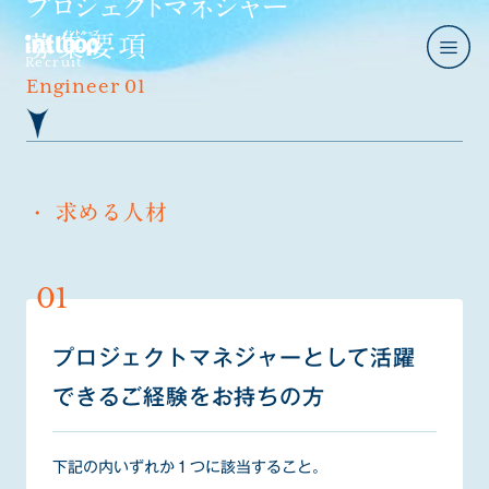
プロジェクトマネジャー
募集要項
Recruit
Engineer 01
メッセージ
求める人材
Message
事業紹介
Business
職種紹介
プロジェクトマネジャーとして活躍
Job introduction
できるご経験をお持ちの方
インタビュー
Interview
下記の内いずれか１つに該当すること。