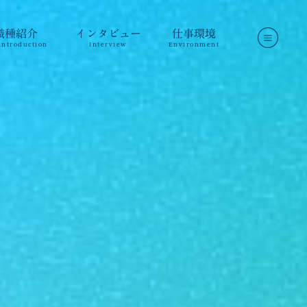
職種紹介
インタビュー
仕事環境
introduction
Interview
Environment
ITコンサルタント
03
トコンサルタント
クラウドエンジニア
03