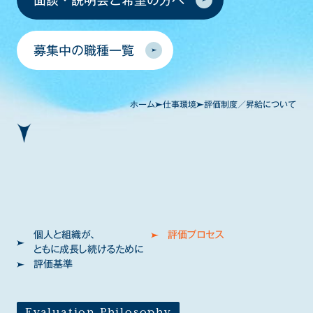
面談・説明会ご希望の方へ
仕事環境
Environment
オフィス紹介
募集中の職種一覧
Office
ホーム
仕事環境
評価制度／昇給について
募集職種
個人と組織が、
評価プロセス
Jobs
ともに成長し続けるために
エンジニア/
コンサルタント
セールス
その他
評価基準
テックPM
Consultant
Sales
Other
Engineer /
Technical PM
Evaluation Philosophy