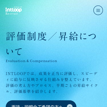
Recruit
評価制度／昇給につ
メッセージ
いて
Message
事業紹介
Evaluation & Compensation
Business
INTLOOPでは、成果を正当に評価し、スピーデ
職種紹介
ィに給与に反映させる仕組みを整えています。
Job introduction
評価の考え方やプロセス、半期ごとの昇給サイク
インタビュー
ル、評価基準を紹介します。
Interview