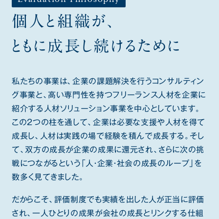
戦略コンサルタント
01
個人と組織が、
ビジネスコンサルタント
02
ともに成長し続けるために
ITコンサルタント
03
私たちの事業は、企業の課題解決を行うコンサルティン
DXコンサルタント
04
グ事業と、高い専門性を持つフリーランス人材を企業に
プロジェクトマネジメントコンサルタント
05
紹介する人材ソリューション事業を中心としています。
この2つの柱を通して、企業は必要な支援や人材を得て
成長し、人材は実践の場で経験を積んで成長する。そし
て、双方の成長が企業の成果に還元され、さらに次の挑
社員の話を聞いてみる
戦につながるという「人・企業・社会の成長のループ」を
数多く見てきました。
だからこそ、評価制度でも実績を出した人が正当に評価
され、一人ひとりの成果が会社の成長とリンクする仕組