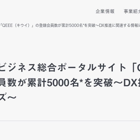
企業情報
事業紹
QEEE（キウイ）」の登録会員数が累計5000名*を突破～DX推進に関連する情報
企業理念
トップメッセージ
新卒採用
会社概要
IRニュース
中途採用
コンサルティング
PMOソリューショ
メンバー紹介
IRライブラリ
国内拠点・アクセス
株式基本情報
ビジネス総合ポータルサイト「Q
プロ人材活用サービス
プロ人材転職支援サ
数が累計5000名*を突破～D
グループ企業
IRに関するお問合せ
業務提携先・投資先
投資家向けQ＆A
サービス紹介動画
実績紹介
ズ～
スポンサーシップ・PR活動
パートナー認定
フリーランス
コンサルタントの方へ