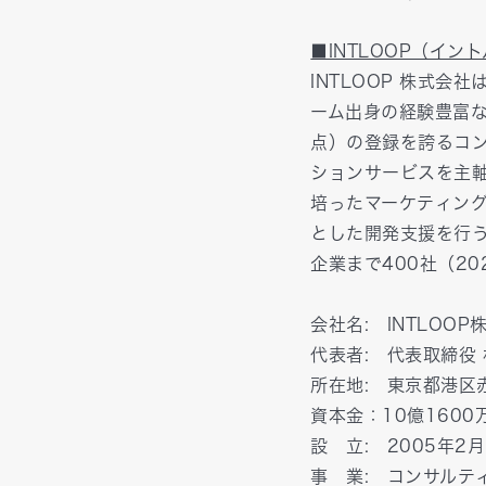
■INTLOOP（イン
INTLOOP 株式
ーム出身の経験豊富な
点）の登録を誇るコ
ションサービスを主
培ったマーケティン
とした開発支援を行
企業まで400社（2
会社名:​ INTLOO
代表者:​ 代表取締役 
所在地​: 東京都港区
資本金：10億1600
設 立:​ 2005年2月
事 業:​ コンサル