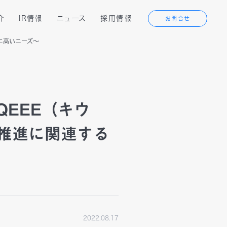
介
IR情報
ニュース
採用情報
お問合せ
に高いニーズ～
代表メッセージ
経営成績
ン
テクノロジーソリューション
沿革
IRカレンダー
EEE（キウ
ービス
Webサービス
X推進に関連する
オフィス紹介
アライアンスソリューション
フリーランス
エンジニアの方へ
2022.08.17