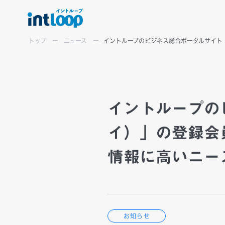
トップ
ニュース
イントループのビジネス総合ポータルサイト「
イントループの
View More
View More
View More
イ）」の登録会員
View More
情報に高いニー
お知らせ