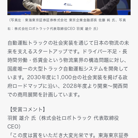
（写真左：東海東京証券証券株式会社 東京企業金融部長 佐藤 純 氏、写真
右：株式会社ロボトラック代表取締役CEO 羽賀 雄介 氏）
自動運転トラックの社会実装を通じて日本の物流の未
来を支えるスタートアップです。ドライバー不足・長
時間労働・低賃金という物流業界の構造問題に対し、
国産唯一の大型トラック自動運転システムを開発して
います。2030年度に1,000台の社会実装を掲げる政
府ロードマップに沿い、2028年度より関東〜関西間
での商用展開を計画しています。
【受賞コメント】
羽賀 雄介 氏（株式会社ロボトラック 代表取締役
CEO）
「この度は賞をいただき大変光栄です。東海東京証券