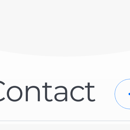
C
o
n
t
a
c
t