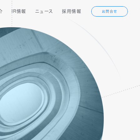
介
IR情報
ニュース
採用情報
お問合せ
代表メッセージ
経営成績
ン
テクノロジーソリューション
沿革
IRカレンダー
ービス
Webサービス
オフィス紹介
アライアンスソリューション
フリーランス
エンジニアの方へ
n