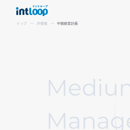
トップ
IR情報
中期経営計画
View More
View More
View More
M
e
d
i
u
View More
M
a
n
a
g