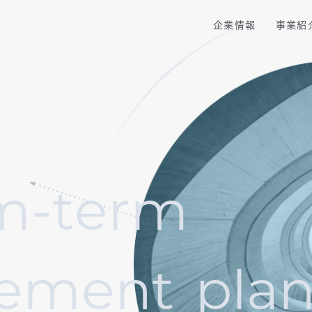
企業情報
事業紹
企業理念
トップメッセージ
新卒採用
会社概要
IRニュース
中途採用
コンサルティング
PMOソリューショ
メンバー紹介
IRライブラリ
国内拠点・アクセス
株式基本情報
プロ人材活用サービス
プロ人材転職支援サ
グループ企業
IRに関するお問合せ
業務提携先・投資先
投資家向けQ＆A
サービス紹介動画
実績紹介
m
-
t
e
r
m
スポンサーシップ・PR活動
パートナー認定
フリーランス
コンサルタントの方へ
e
m
e
n
t
p
l
a