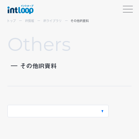
トップ
IR情報
IRライブラリ
その他IR資料
O
t
h
e
r
s
その他IR資料