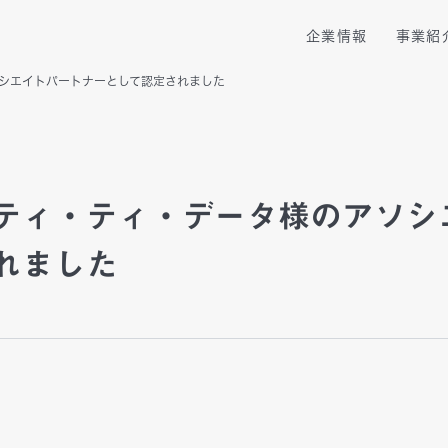
企業情報
事業紹
シエイトパートナーとして認定されました
企業理念
トップメッセージ
新卒採用
会社概要
IRニュース
中途採用
コンサルティング
PMOソリューショ
メンバー紹介
IRライブラリ
国内拠点・アクセス
株式基本情報
ティ・ティ・データ様のアソシ
プロ人材活用サービス
プロ人材転職支援サ
れました
グループ企業
IRに関するお問合せ
業務提携先・投資先
投資家向けQ＆A
サービス紹介動画
実績紹介
スポンサーシップ・PR活動
パートナー認定
フリーランス
コンサルタントの方へ