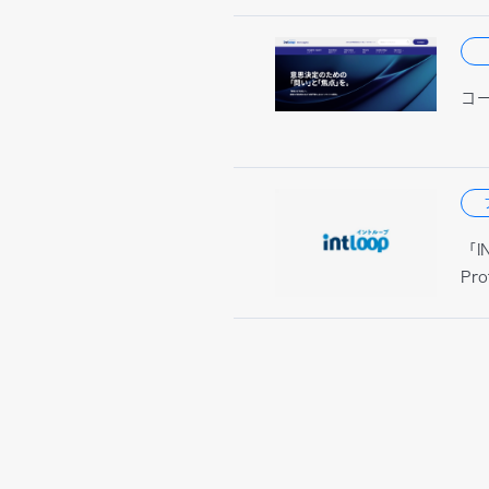
コー
「I
Pr
権