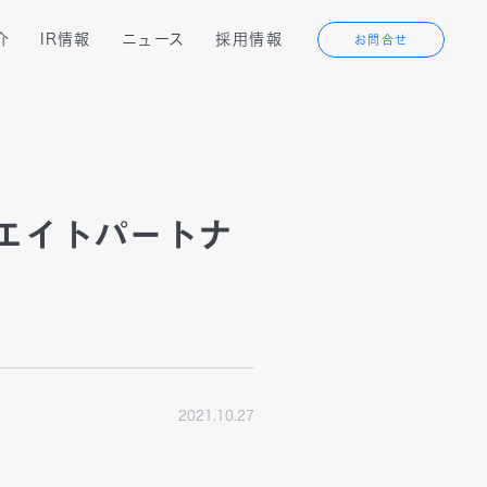
介
IR情報
ニュース
採用情報
お問合せ
代表メッセージ
経営成績
ン
テクノロジーソリューション
沿革
IRカレンダー
エイトパートナ
ービス
Webサービス
オフィス紹介
アライアンスソリューション
フリーランス
2021.10.27
エンジニアの方へ