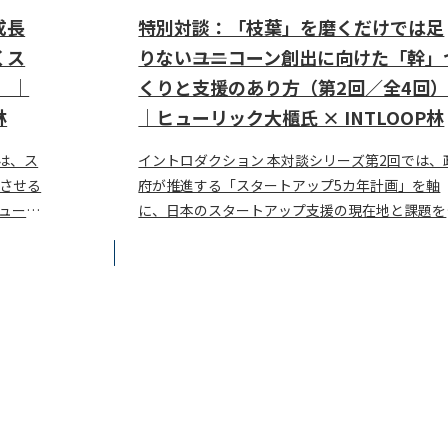
成長
特別対談：「枝葉」を磨くだけでは足
くス
りない――ユニコーン創出に向けた「幹」
）｜
くりと支援のあり方（第2回／全4回
林
｜ヒューリック大櫃氏 × INTLOOP林
は、ス
イントロダクション 本対談シリーズ第2回では、
させる
府が推進する「スタートアップ5カ年計画」を軸
ュー
に、日本のスタートアップ支援の現在地と課題を
と、
り下げます。第1回に引き続き、ヒューリック株
会社 専務執行役･･･