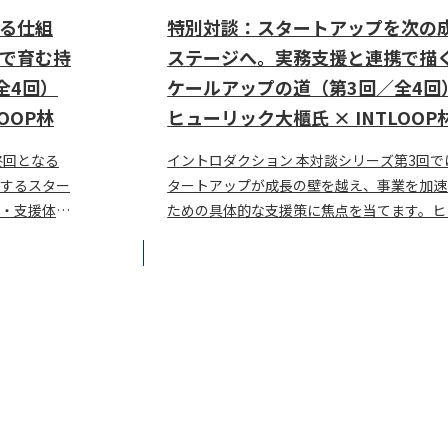
る仕組
特別対談：スタートアップを次の
で育む持
ステージへ。実務支援と連携で描
全4回）
ケールアップの道（第3回／全4回
OOP林
ヒューリック大櫃氏 × INTLOOP
終回となる
イントロダクション 本対談シリーズ第3回で
するスター
タートアップが成長の壁を越え、事業を加速
・支援体制
ための具体的な支援策に焦点を当てます。ヒ
株式会社
リック株式会社 専務執行役員の大櫃直人氏
INTLOOP株式･･･