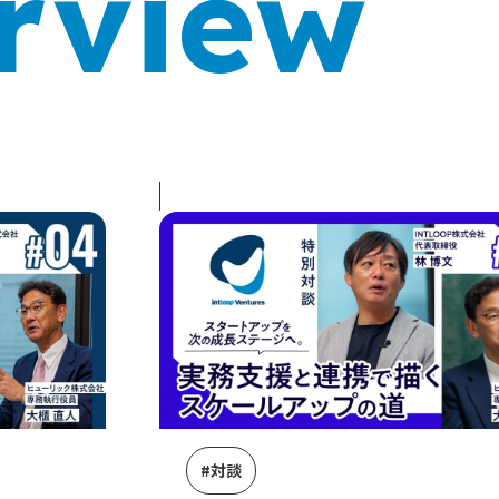
rview
#対談