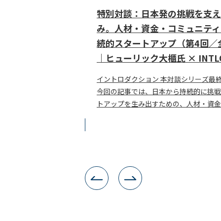
特別対談：日本発の挑戦を支え
み。人材・資金・コミュニティ
続的スタートアップ（第4回／
｜ヒューリック大櫃氏 × INTL
イントロダクション 本対談シリーズ最
今回の記事では、日本から持続的に挑戦
トアップを生み出すための、人材・資金
のあり方を掘り下げます。ヒューリック
専務執行役員の大･･･